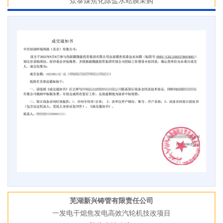
众泰煤焦化除盐水站膜采购
芜湖新兴铸管有限责任公司
一发电干熄焦发电高效汽轮机技改项目