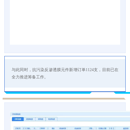
与此同时，抗污染反渗透膜元件新增订单1124支，目前已在
全力推进筹备工作。